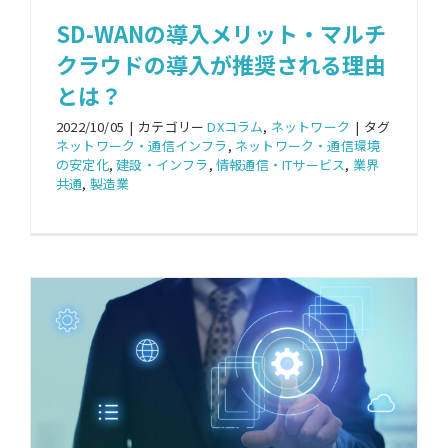
SD-WANの導入メリット・マルチ
クラウドの導入が推奨される理由
とは？
2022/10/05
|
カテゴリー
DXコラム
,
ネットワーク
|
タグ
ネットワーク・通信インフラ
,
ネットワーク・通信環境
の安定化
,
建設・インフラ
,
情報通信・ITサービス
,
業界
共通
,
製造業