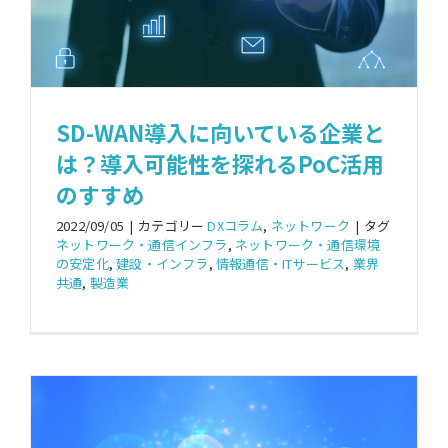
SD-WAN導入に向いている企業と
は？導入可能性を探れるPoC活用
のすすめ
2022/09/05
|
カテゴリー
DXコラム
,
ネットワーク
|
タグ
ネットワーク・通信インフラ
,
ネットワーク・通信環境
の安定化
,
建設・インフラ
,
情報通信・ITサービス
,
業界
共通
,
製造業