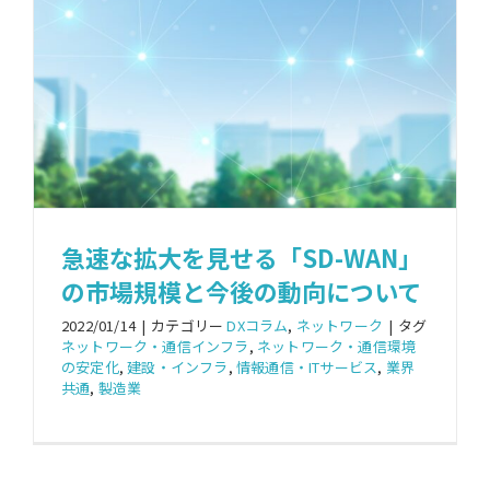
急速な拡大を見せる「SD-WAN」
の市場規模と今後の動向について
2022/01/14
|
カテゴリー
DXコラム
,
ネットワーク
|
タグ
ネットワーク・通信インフラ
,
ネットワーク・通信環境
の安定化
,
建設・インフラ
,
情報通信・ITサービス
,
業界
共通
,
製造業