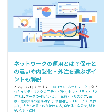
ネットワークの運用とは？保守と
の違いや内製化・外注を選ぶポイ
ントも解説
2025/01/23
|
カテゴリー
DXコラム
,
ネットワーク
|
タグ
セキュリティリスクの可視化・強化
,
セキュリティ・リス
ク管理
,
データの可視化・活用
,
医療・ヘルスケア
,
医
療・健診業務の業務効率化
,
情報通信・ITサービス
,
業界
共通
,
法令・品質・内部統制対応
,
自治体・官公庁
,
製造
業
,
金融・保険