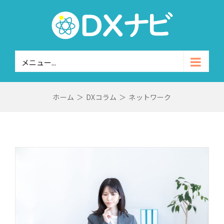
Skip
to
content
メニュー...
ホーム
＞
DXコラム
＞
ネットワーク