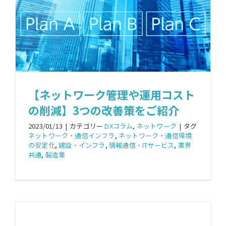
【ネットワーク管理や運用コスト
の削減】3つの改善策をご紹介
2023/01/13
|
カテゴリー
DXコラム
,
ネットワーク
|
タグ
ネットワーク・通信インフラ
,
ネットワーク・通信環境
の安定化
,
建設・インフラ
,
情報通信・ITサービス
,
業界
共通
,
製造業