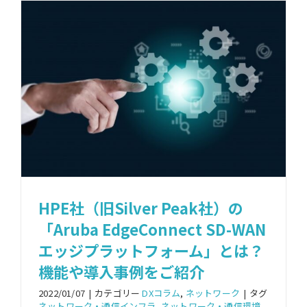
HPE社（旧Silver Peak社）の
「Aruba EdgeConnect SD-WAN
エッジプラットフォーム」とは？
機能や導入事例をご紹介
2022/01/07
|
カテゴリー
DXコラム
,
ネットワーク
|
タグ
ネットワーク・通信インフラ
,
ネットワーク・通信環境