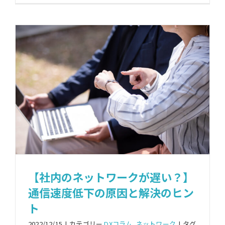
【社内のネットワークが遅い？】
通信速度低下の原因と解決のヒン
ト
2022/12/15
|
カテゴリー
DXコラム
,
ネットワーク
|
タグ