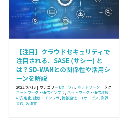
【注目】クラウドセキュリティで
注目される、SASE (サシー) と
は？SD-WANとの関係性や活用シ
ーンを解説
2021/07/19
|
カテゴリー
DXコラム
,
ネットワーク
|
タグ
ネットワーク・通信インフラ
,
ネットワーク・通信環境
の安定化
,
建設・インフラ
,
情報通信・ITサービス
,
業界
共通
,
製造業