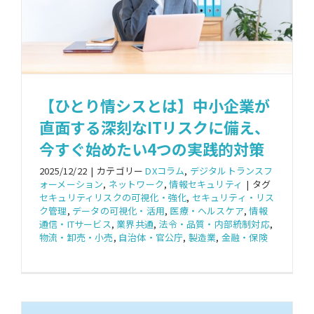
【ひとり情シスとは】中小企業が
直面する深刻なITリスクに備え、
今すぐ始めたい4つの実践的対策
2025/12/22
|
カテゴリー
DXコラム
,
デジタルトランスフ
ォーメーション
,
ネットワーク
,
情報セキュリティ
|
タグ
セキュリティリスクの可視化・強化
,
セキュリティ・リス
ク管理
,
データの可視化・活用
,
医療・ヘルスケア
,
情報
通信・ITサービス
,
業界共通
,
法令・品質・内部統制対応
,
物流・卸売・小売
,
自治体・官公庁
,
製造業
,
金融・保険