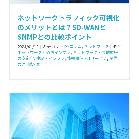
ネットワークトラフィック可視化
のメリットとは？SD-WANと
SNMPとの比較ポイント
2023/01/18
|
カテゴリー
DXコラム
,
ネットワーク
|
タグ
ネットワーク・通信インフラ
,
ネットワーク・通信環境
の安定化
,
建設・インフラ
,
情報通信・ITサービス
,
業界
共通
,
製造業