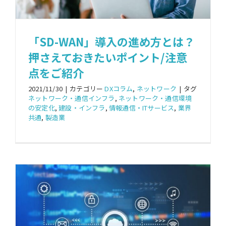
「SD-WAN」導入の進め方とは？
押さえておきたいポイント/注意
点をご紹介
2021/11/30
|
カテゴリー
DXコラム
,
ネットワーク
|
タグ
ネットワーク・通信インフラ
,
ネットワーク・通信環境
の安定化
,
建設・インフラ
,
情報通信・ITサービス
,
業界
共通
,
製造業