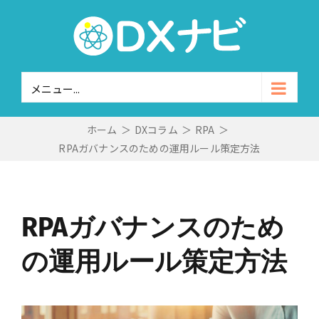
Skip
to
content
メニュー...
ホーム
＞
DXコラム
＞
RPA
＞
RPAガバナンスのための運用ルール策定方法
RPAガバナンスのため
の運用ルール策定方法