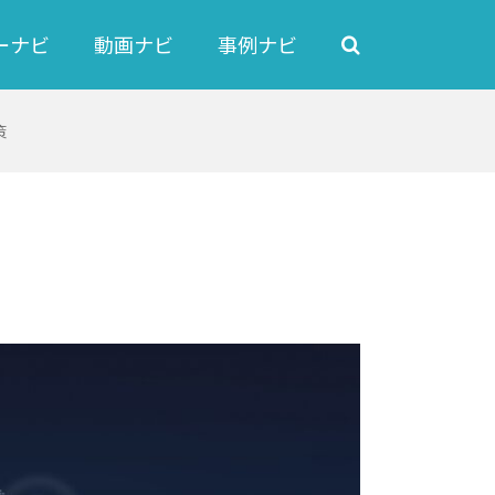
ーナビ
動画ナビ
事例ナビ
策