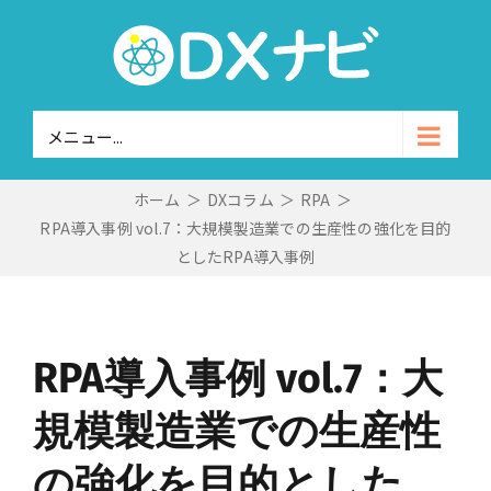
Skip
to
content
メニュー...
ホーム
＞
DXコラム
＞
RPA
＞
RPA導入事例 vol.7：大規模製造業での生産性の強化を目的
としたRPA導入事例
RPA導入事例 vol.7：大
規模製造業での生産性
の強化を目的とした