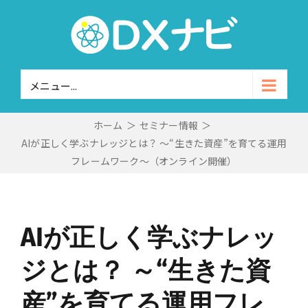
Skip
to
content
メニュー...
ホーム
＞
セミナー情報
＞
AIが正しく学ぶナレッジとは？ ～“生きた資産”を育てる運用
フレームワーク～（オンライン開催）
AIが正しく学ぶナレッ
ジとは？ ～“生きた資
産”を育てる運用フレ