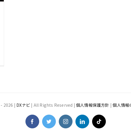
 -
2026 |
DXナビ
| All Rights Reserved |
個人情報保護方針
|
個人情報
Facebook
Twitter
Instagram
LinkedIn
Tiktok