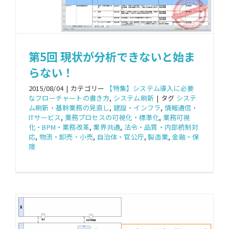
第5回 現状が分析できないと始ま
らない！
2015/08/04
|
カテゴリー
【特集】システム導入に必要
なフローチャートの書き方
,
システム刷新
|
タグ
システ
ム刷新・基幹業務の見直し
,
建設・インフラ
,
情報通信・
ITサービス
,
業務プロセスの可視化・標準化
,
業務可視
化・BPM・業務改革
,
業界共通
,
法令・品質・内部統制対
応
,
物流・卸売・小売
,
自治体・官公庁
,
製造業
,
金融・保
険