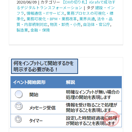
2020/06/09
|
カテゴリー
【DXの切り札】iGrafxで成功す
るデジタルトランスフォーメーション
|
タグ
建設・イン
フラ
,
情報通信・ITサービス
,
業務プロセスの可視化・標
準化
,
業務可視化・BPM・業務改革
,
業界共通
,
法令・品
質・内部統制対応
,
物流・卸売・小売
,
自治体・官公庁
,
製造業
,
金融・保険