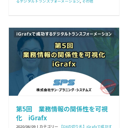
るデジタルトランスフォーメーション
,
その他
第5回 業務情報の関係性を可視
化 iGrafx
2020/06/09
|
カテゴリー
【DXの切り札】iGrafxで成功す