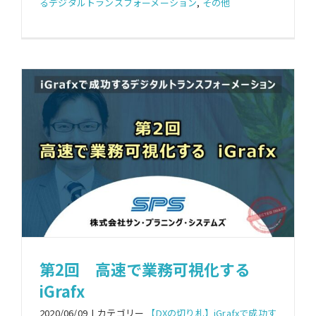
るデジタルトランスフォーメーション
,
その他
第2回 高速で業務可視化する
iGrafx
2020/06/09
|
カテゴリー
【DXの切り札】iGrafxで成功す