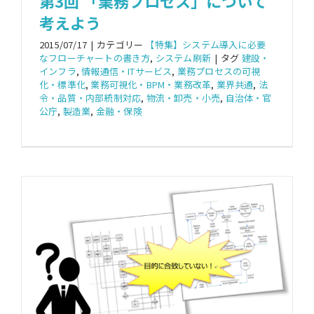
第3回 「業務プロセス」について
考えよう
2015/07/17
|
カテゴリー
【特集】システム導入に必要
なフローチャートの書き方
,
システム刷新
|
タグ
建設・
インフラ
,
情報通信・ITサービス
,
業務プロセスの可視
化・標準化
,
業務可視化・BPM・業務改革
,
業界共通
,
法
令・品質・内部統制対応
,
物流・卸売・小売
,
自治体・官
公庁
,
製造業
,
金融・保険