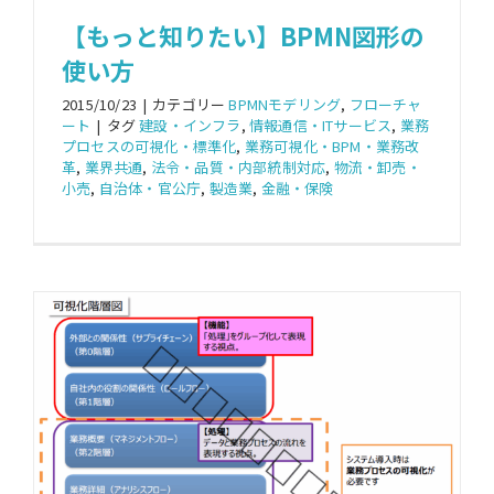
【もっと知りたい】BPMN図形の
使い方
2015/10/23
|
カテゴリー
BPMNモデリング
,
フローチャ
ート
|
タグ
建設・インフラ
,
情報通信・ITサービス
,
業務
プロセスの可視化・標準化
,
業務可視化・BPM・業務改
革
,
業界共通
,
法令・品質・内部統制対応
,
物流・卸売・
小売
,
自治体・官公庁
,
製造業
,
金融・保険