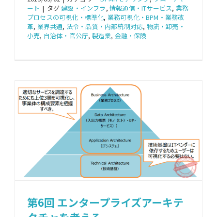
ート
|
タグ
建設・インフラ
,
情報通信・ITサービス
,
業務
プロセスの可視化・標準化
,
業務可視化・BPM・業務改
革
,
業界共通
,
法令・品質・内部統制対応
,
物流・卸売・
小売
,
自治体・官公庁
,
製造業
,
金融・保険
第6回 エンタープライズアーキテ
クチャを考える