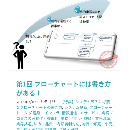
第1回 フローチャートには書き方
がある！
2015/07/07
|
カテゴリー
【特集】システム導入に必要
なフローチャートの書き方
,
システム刷新
,
フローチャー
ト
|
タグ
建設・インフラ
,
情報通信・ITサービス
,
業務プ
ロセスの可視化・標準化
,
業務可視化・BPM・業務改革
,
業界共通
,
法令・品質・内部統制対応
,
物流・卸売・小売
,
自治体・官公庁
,
製造業
,
金融・保険