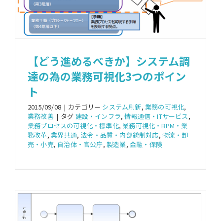
【どう進めるべきか】システム調
達の為の業務可視化3つのポイン
ト
2015/09/08
|
カテゴリー
システム刷新
,
業務の可視化
,
業務改善
|
タグ
建設・インフラ
,
情報通信・ITサービス
,
業務プロセスの可視化・標準化
,
業務可視化・BPM・業
務改革
,
業界共通
,
法令・品質・内部統制対応
,
物流・卸
売・小売
,
自治体・官公庁
,
製造業
,
金融・保険