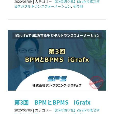
2020/06/09
|
カテゴリー
【DXの切り札】iGrafxで成功す
るデジタルトランスフォーメーション
,
その他
第3回 BPMとBPMS iGrafx
2020/06/09
|
カテゴリー
【DXの切り札】iGrafxで成功す