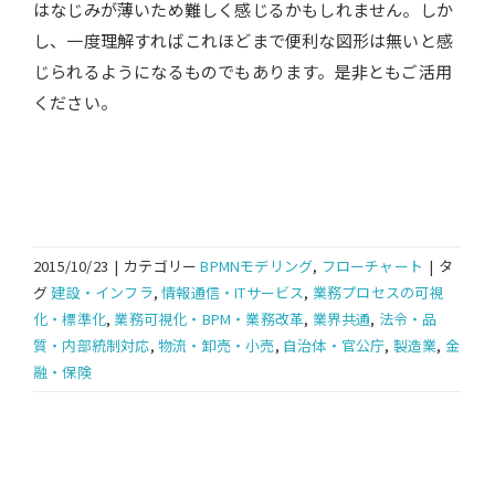
はなじみが薄いため難しく感じるかもしれません。しか
し、一度理解すればこれほどまで便利な図形は無いと感
じられるようになるものでもあります。是非ともご活用
ください。
2015/10/23
|
カテゴリー
BPMNモデリング
,
フローチャート
|
タ
グ
建設・インフラ
,
情報通信・ITサービス
,
業務プロセスの可視
化・標準化
,
業務可視化・BPM・業務改革
,
業界共通
,
法令・品
質・内部統制対応
,
物流・卸売・小売
,
自治体・官公庁
,
製造業
,
金
融・保険