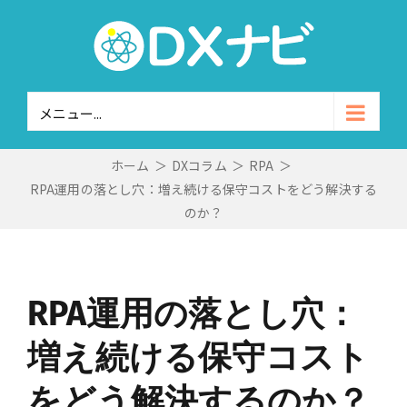
Skip
to
content
メニュー...
ホーム
＞
DXコラム
＞
RPA
＞
RPA運用の落とし穴：増え続ける保守コストをどう解決する
のか？
RPA運用の落とし穴：
増え続ける保守コスト
をどう解決するのか？