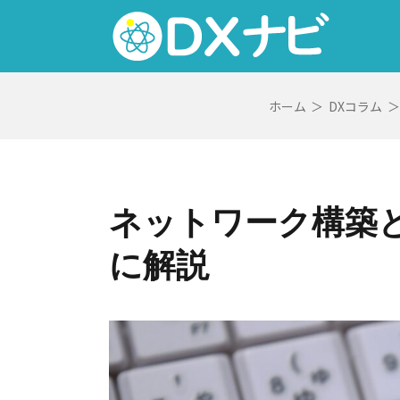
Skip
to
content
ホーム
＞
DXコラム
＞
ネットワーク構築と
に解説