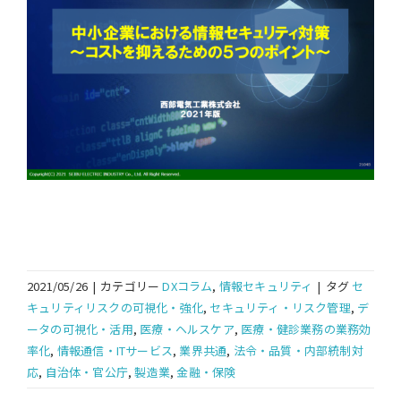
2021/05/26
|
カテゴリー
DXコラム
,
情報セキュリティ
|
タグ
セ
キュリティリスクの可視化・強化
,
セキュリティ・リスク管理
,
デ
ータの可視化・活用
,
医療・ヘルスケア
,
医療・健診業務の業務効
率化
,
情報通信・ITサービス
,
業界共通
,
法令・品質・内部統制対
応
,
自治体・官公庁
,
製造業
,
金融・保険