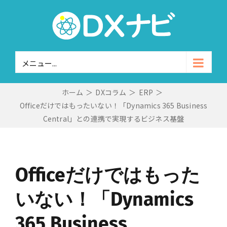
Skip
to
content
メニュー...
ホーム
＞
DXコラム
＞
ERP
＞
Officeだけではもったいない！「Dynamics 365 Business
Central」との連携で実現するビジネス基盤
Officeだけではもった
いない！「Dynamics
365 Business