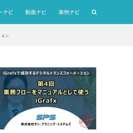
ーナビ
動画ナビ
事例ナビ
ション