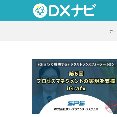
Skip
to
content
ホー