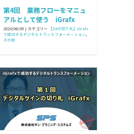
第4回 業務フローをマニュ
アルとして使う iGrafx
2020/06/09
|
カテゴリー
【DXの切り札】iGrafx
で成功するデジタルトランスフォーメーション
,
その他