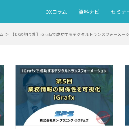
DXコラム
資料ナビ
セミナ
ム
＞
【DXの切り札】iGrafxで成功するデジタルトランスフォーメー