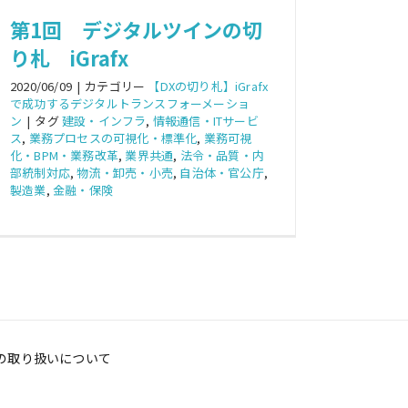
第1回 デジタルツインの切
り札 iGrafx
2020/06/09
|
カテゴリー
【DXの切り札】iGrafx
で成功するデジタルトランスフォーメーショ
ン
|
タグ
建設・インフラ
,
情報通信・ITサービ
ス
,
業務プロセスの可視化・標準化
,
業務可視
化・BPM・業務改革
,
業界共通
,
法令・品質・内
部統制対応
,
物流・卸売・小売
,
自治体・官公庁
,
製造業
,
金融・保険
の取り扱いについて