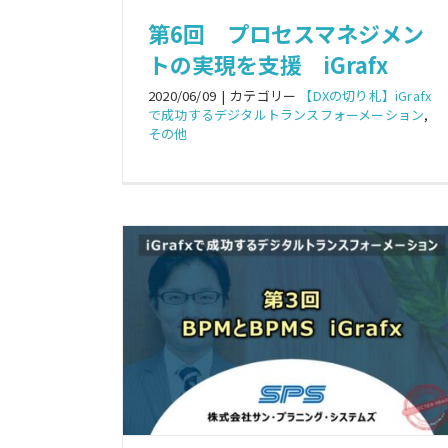
第6回 プロセスマネジメン
トの実現を支援 iGrafx
2020/06/09
|
カテゴリー
【DXの切り札】iGrafx
で成功するデジタルトランスフォーメーション
,
その他