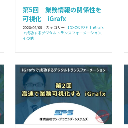
第5回 業務情報の関係性を
可視化 iGrafx
2020/06/09
|
カテゴリー
【DXの切り札】iGrafx
で成功するデジタルトランスフォーメーション
,
その他