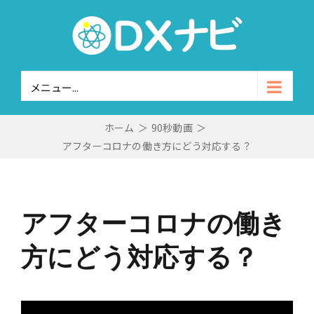
Skip
to
content
メニュー...
ホーム
＞
90秒動画
＞
アフターコロナの働き方にどう対応する？
アフターコロナの働き
方にどう対応する？