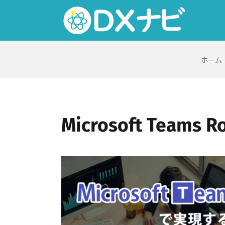
Skip
to
content
ホーム
Microsoft Te