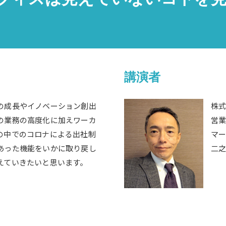
講演者
の成長やイノベーション創出
株
の業務の高度化に加えワーカ
営
の中でのコロナによる出社制
マ
あった機能をいかに取り戻し
二之
えていきたいと思います。