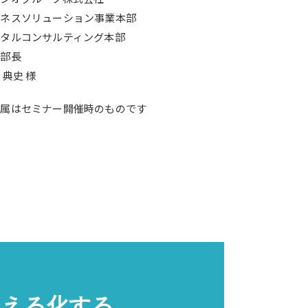
ジネスソリューション事業本部
ジタルコンサルティング本部
当部長
 典史 様
所属はセミナー開催時のものです
見える化する