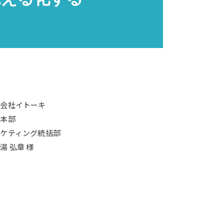
式会社イトーキ
業本部
ーケティング統括部
湯 弘章 様