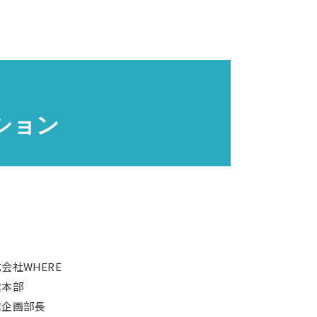
ーション
会社WHERE
業本部
業企画部長