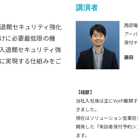
講演者
西部
入退館セキュリティ強化
アー
けに必要最低限の機
受付
入退館セキュリティ強
藤田
に実現する仕組みをご
【経歴】
当社入社後は主にVoIP展開
きました。
現在はソリューション営業担
開発した『来訪者受付予約シス
ます。