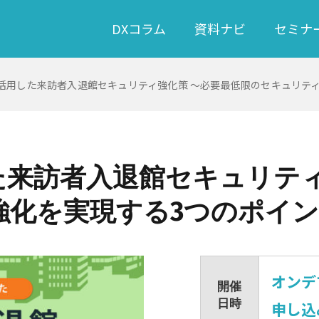
DXコラム
資料ナビ
セミナ
活用した来訪者入退館セキュリティ強化策 ～必要最低限のセキュリテ
た来訪者入退館セキュリティ
強化を実現する3つのポイ
オンデ
開催
日時
申し込