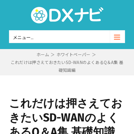
Skip
to
content
メニュー...
ホーム
＞
ホワイトペーパー
＞
これだけは押さえておきたいSD-WANのよくあるQ＆A集 基
礎知識編
これだけは押さえてお
きたいSD-WANのよく
あるQ＆A集 基礎知識