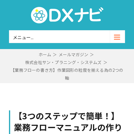
Skip
to
content
メニュー...
ホーム
＞
メールマガジン
＞
株式会社サン・プラニング・システムズ
＞
【業務フローの書き方】作業図形の粒度を揃える為の2つの
軸
【3つのステップで簡単！】
業務フローマニュアルの作り