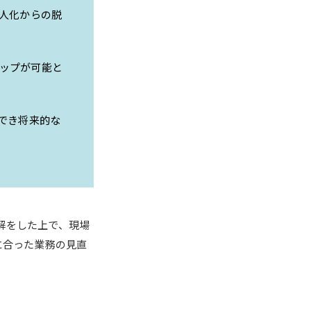
属人化からの脱
ップが可能と
でき将来的な
解をした上で、現場
に合った業務の見直