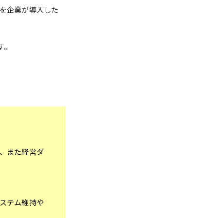
Pを企業が導入した
す。
、また経営ダ
ステム維持や