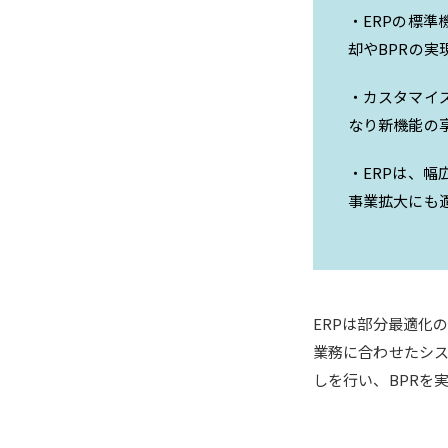
・ERPの標
却やBPRの実
・カスタマイ
なり新機能の
・ERPは、
事業拡大にも
ERPは部分最適化
業務に合わせたシス
しを行い、BPRを