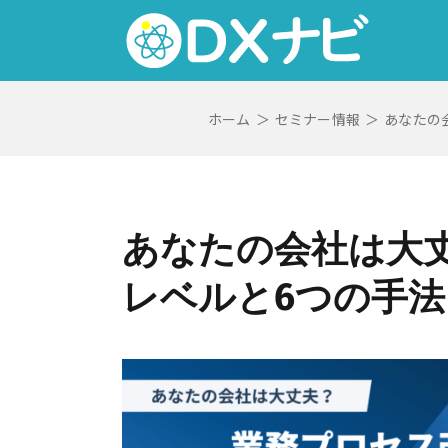
Skip
to
content
ホーム
＞
セミナー情報
＞
あなたの
あなたの会社は大丈
レベルと6つの手法