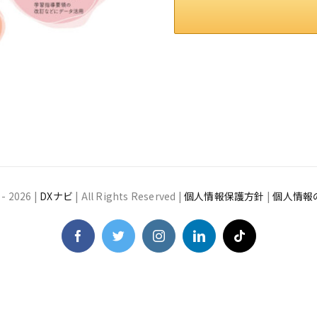
 -
2026 |
DXナビ
| All Rights Reserved |
個人情報保護方針
|
個人情報
Facebook
Twitter
Instagram
LinkedIn
Tiktok