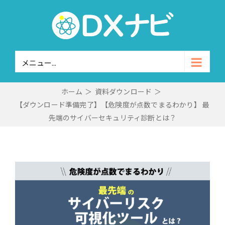
Skip
to
content
メニュー...
ホーム
＞
資料ダウンロード
＞
【ダウンロード準備完了】【危険度が点数でまるわかり】 最
先端のサイバーセキュリティ診断とは？