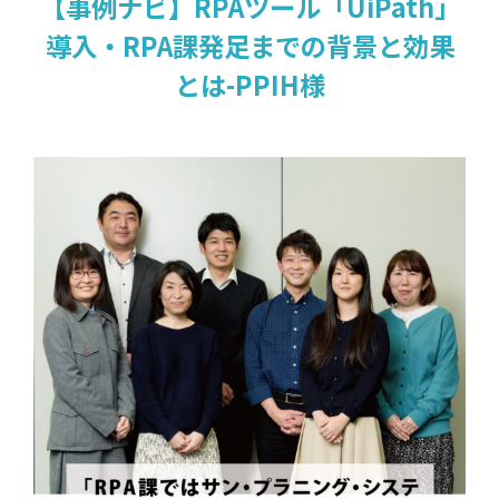
【事例ナビ】RPAツール「UiPath」
導入・RPA課発足までの背景と効果
とは-PPIH様