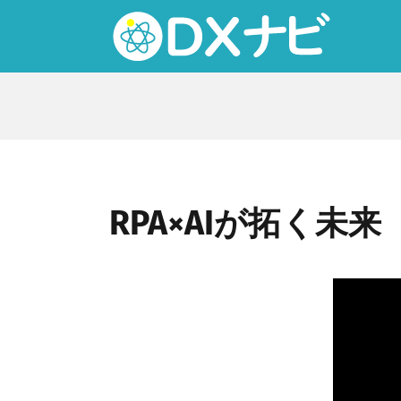
Skip
to
content
RPA×AIが拓く未来