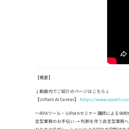
【概要】
↓動画内でご紹介のページはこちら↓
【UiPath AI Center】
https://www.uipath.co
～RPAツール・UiPathセミナー講師による90
定型業務のお手伝い → 判断を伴う非定型業務