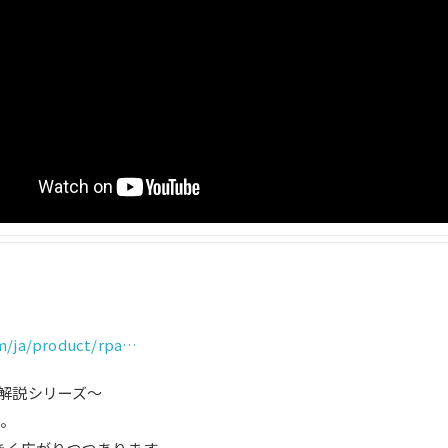
m/ja/product/rpa…
秒解説シリーズ～
へ。