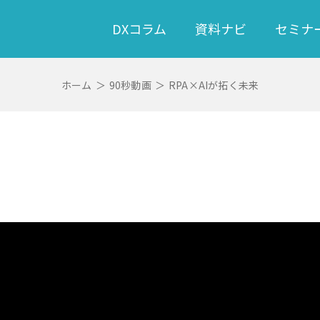
DXコラム
資料ナビ
セミナ
ホーム
＞
90秒動画
＞
RPA×AIが拓く未来