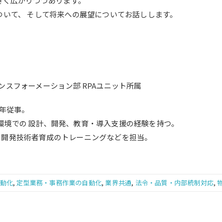
大きく広がりつつあります。
ついて、 そして将来への展望についてお話しします。
ンスフォーメーション部 RPAユニット所属
0年従事。
開発環境での 設計、開発、教育・導入支援の経験を持つ。
師や 開発技術者育成のトレーニングなどを担当。
自動化
,
定型業務・事務作業の自動化
,
業界共通
,
法令・品質・内部統制対応
,